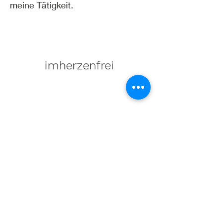
meine Tätigkeit.
imherzenfrei
Mag. Maria-Luise Haller
Dipl. Psychologin
Psychologische Beratung
Paar
& Familienberatung
Selbsterfahrung & Supervison
Systemische Aufstellungsar
beit